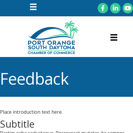
Facebook
LinkedIn
You
Feedback
Place introduction text here.
Subtitle
Partim orba seductaque. Porrexerat mutatas ita campos