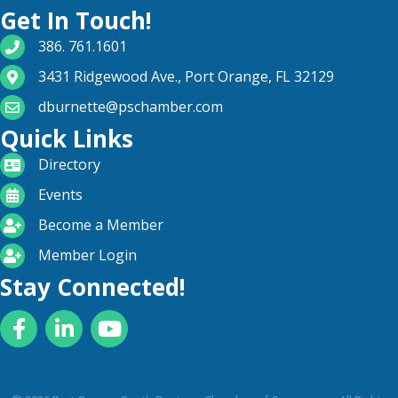
Get In Touch!
phone number
386. 761.1601
map and address
3431 Ridgewood Ave., Port Orange, FL 32129
email
dburnette@pschamber.com
Quick Links
directory
Directory
calendar
Events
become a member
Become a Member
login icon
Member Login
Stay Connected!
Facebook
LinkedIn
YouTube